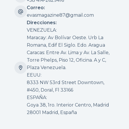
+58 414-2629416
Correo:
evasmagazine87@gmail.com
Direcciones:
VENEZUELA:
Maracay: Av Bolívar Oeste. Urb La
Romana, Edif El Siglo. Edo. Aragua
Caracas: Entre Av. Lima y Av. La Salle,
Torre Phelps, Piso 12, Oficina. A y C,
Plaza Venezuela.
EEUU:
8333 NW 53rd Street Downtown,
#450, Doral, Fl 33166
ESPAÑA:
Goya 38, 1ro. Interior Centro, Madrid
28001 Madrid, España