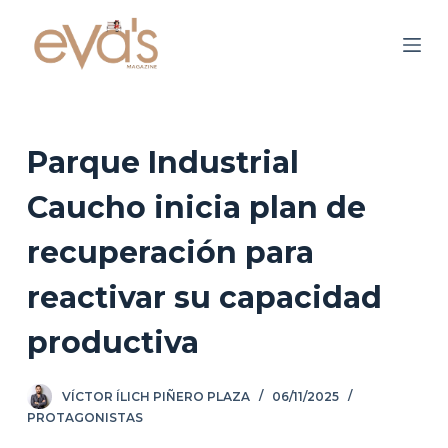
S
a
l
t
a
r
Parque Industrial
a
Caucho inicia plan de
l
c
recuperación para
o
n
reactivar su capacidad
t
productiva
e
n
i
VÍCTOR ÍLICH PIÑERO PLAZA
06/11/2025
d
PROTAGONISTAS
o