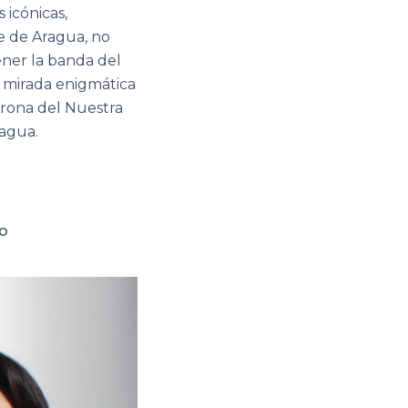
 icónicas,
e de Aragua, no
ener la banda del
a mirada enigmática
orona del Nuestra
ragua.
NO