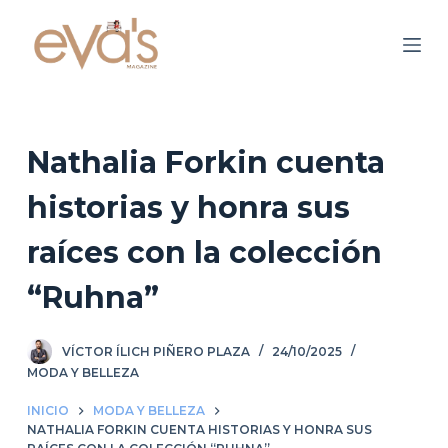
S
a
l
t
a
r
Nathalia Forkin cuenta
a
historias y honra sus
l
c
raíces con la colección
o
n
“Ruhna”
t
e
VÍCTOR ÍLICH PIÑERO PLAZA
24/10/2025
n
MODA Y BELLEZA
i
d
INICIO
MODA Y BELLEZA
NATHALIA FORKIN CUENTA HISTORIAS Y HONRA SUS
o