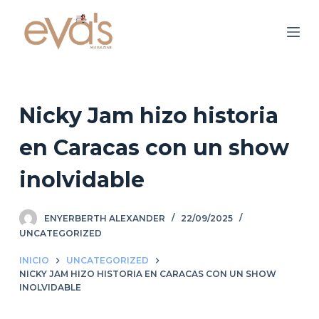
S
a
l
t
a
r
Nicky Jam hizo historia
a
en Caracas con un show
l
c
inolvidable
o
n
ENYERBERTH ALEXANDER
22/09/2025
t
UNCATEGORIZED
e
n
INICIO
UNCATEGORIZED
i
NICKY JAM HIZO HISTORIA EN CARACAS CON UN SHOW
INOLVIDABLE
d
o