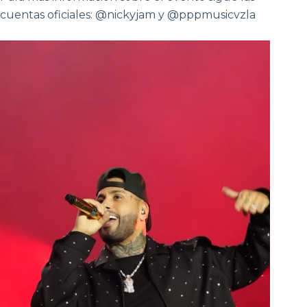
cuentas oficiales: @nickyjam y @pppmusicvzla