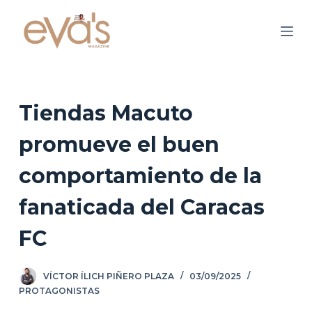
S
a
l
t
a
r
Tiendas Macuto
a
promueve el buen
l
c
comportamiento de la
o
n
fanaticada del Caracas
t
FC
e
n
i
VÍCTOR ÍLICH PIÑERO PLAZA
03/09/2025
d
PROTAGONISTAS
o