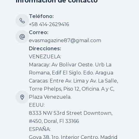
Información de contacto
Teléfono:
+58 414-2629416
Correo:
evasmagazine87@gmail.com
Direcciones:
VENEZUELA:
Maracay: Av Bolívar Oeste. Urb La
Romana, Edif El Siglo. Edo. Aragua
Caracas: Entre Av. Lima y Av. La Salle,
Torre Phelps, Piso 12, Oficina. A y C,
Plaza Venezuela.
EEUU:
8333 NW 53rd Street Downtown,
#450, Doral, Fl 33166
ESPAÑA:
Goya 38, 1ro. Interior Centro, Madrid