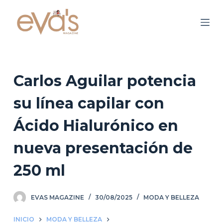
S
a
l
t
a
r
Carlos Aguilar potencia
a
su línea capilar con
l
c
Ácido Hialurónico en
o
n
nueva presentación de
t
250 ml
e
n
i
EVAS MAGAZINE
30/08/2025
MODA Y BELLEZA
d
o
INICIO
MODA Y BELLEZA