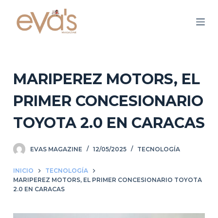
S
a
l
t
a
r
MARIPEREZ MOTORS, EL
a
PRIMER CONCESIONARIO
l
c
TOYOTA 2.0 EN CARACAS
o
n
EVAS MAGAZINE
12/05/2025
TECNOLOGÍA
t
e
INICIO
TECNOLOGÍA
n
MARIPEREZ MOTORS, EL PRIMER CONCESIONARIO TOYOTA
i
2.0 EN CARACAS
d
o