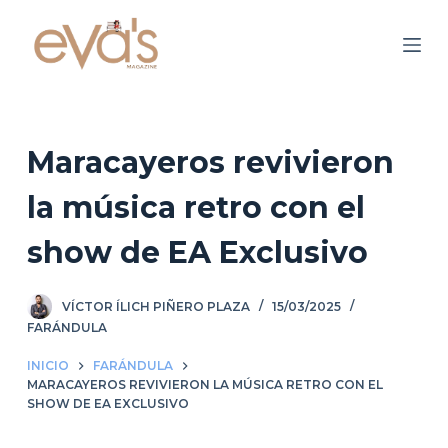
S
a
l
t
a
r
Maracayeros revivieron
a
la música retro con el
l
c
show de EA Exclusivo
o
n
VÍCTOR ÍLICH PIÑERO PLAZA
15/03/2025
t
FARÁNDULA
e
n
INICIO
FARÁNDULA
i
MARACAYEROS REVIVIERON LA MÚSICA RETRO CON EL
SHOW DE EA EXCLUSIVO
d
o