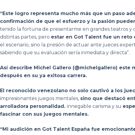
“
Este logro representa mucho más que un paso adel
confirmación de que el esfuerzo y la pasión pueden
tenido la fortuna de presentarme en grandes teatros y 
distintas partes, pero
estar en Got Talent fue un ret
el escenario, sino la presión de actuar ante jueces exper
sabiendo que su evaluación sería inmediata y directa”.
Así describe Michel Gallero (
@michelgallero)
este m
después en su ya exitosa carrera.
El reconocido venezolano no solo cautivó a los juec
impresionantes juegos mentales,
sino que destacó ent
arrolladora personalidad.
innegable carisma y su
espe
fascinar con sus juegos mentales.
“Mi audición en Got Talent España fue emocionant