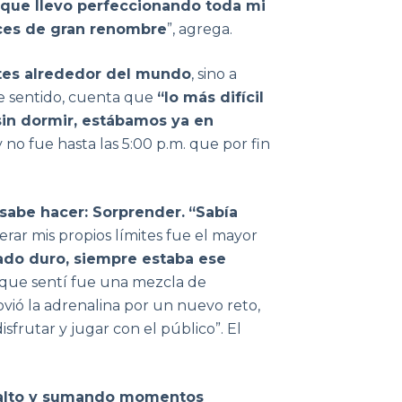
 que llevo perfeccionando toda mi
eces de gran renombre
”, agrega.
ntes alrededor del mundo
, sino a
te sentido, cuenta que
“lo más difícil
 sin dormir, estábamos ya en
y no fue hasta las 5:00 p.m. que por fin
 sabe hacer: Sorprender.
“Sabía
perar mis propios límites fue el mayor
ado duro, siempre estaba ese
o que sentí fue una mezcla de
ovió la adrenalina por un nuevo reto,
sfrutar y jugar con el público”. El
 alto y sumando momentos