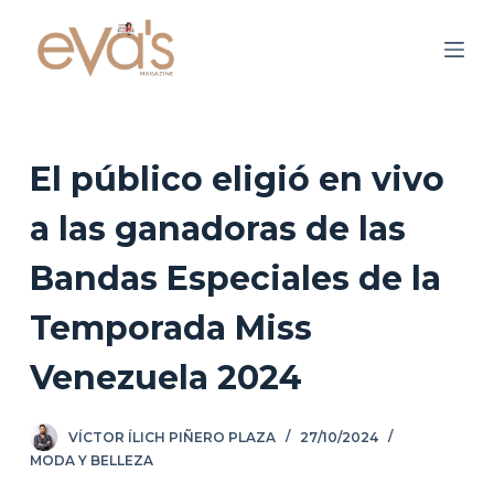
S
a
l
t
a
r
El público eligió en vivo
a
a las ganadoras de las
l
c
Bandas Especiales de la
o
n
Temporada Miss
t
Venezuela 2024
e
n
i
VÍCTOR ÍLICH PIÑERO PLAZA
27/10/2024
d
MODA Y BELLEZA
o