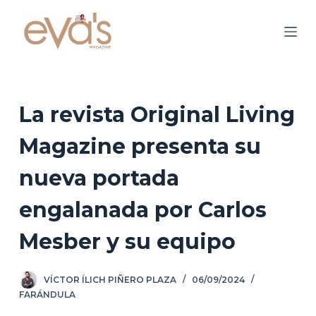
S
a
l
t
a
r
La revista Original Living
a
Magazine presenta su
l
c
nueva portada
o
n
engalanada por Carlos
t
Mesber y su equipo
e
n
i
VÍCTOR ÍLICH PIÑERO PLAZA
06/09/2024
d
FARÁNDULA
o