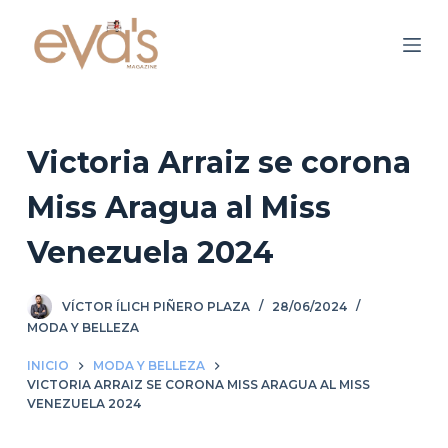
S
a
l
t
a
r
Victoria Arraiz se corona
a
Miss Aragua al Miss
l
c
Venezuela 2024
o
n
VÍCTOR ÍLICH PIÑERO PLAZA
28/06/2024
t
MODA Y BELLEZA
e
n
INICIO
MODA Y BELLEZA
i
VICTORIA ARRAIZ SE CORONA MISS ARAGUA AL MISS
VENEZUELA 2024
d
o