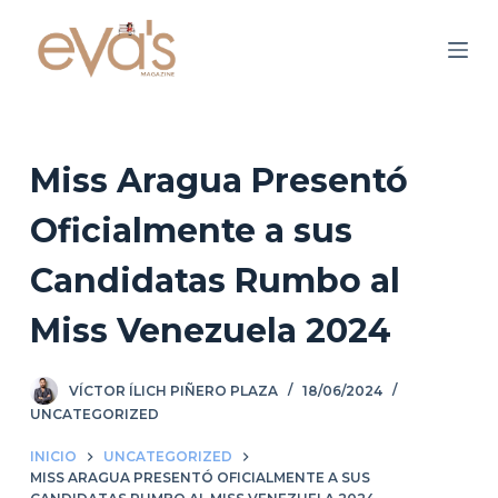
S
a
l
t
a
r
Miss Aragua Presentó
a
Oficialmente a sus
l
c
Candidatas Rumbo al
o
n
Miss Venezuela 2024
t
e
VÍCTOR ÍLICH PIÑERO PLAZA
18/06/2024
n
UNCATEGORIZED
i
d
INICIO
UNCATEGORIZED
MISS ARAGUA PRESENTÓ OFICIALMENTE A SUS
o