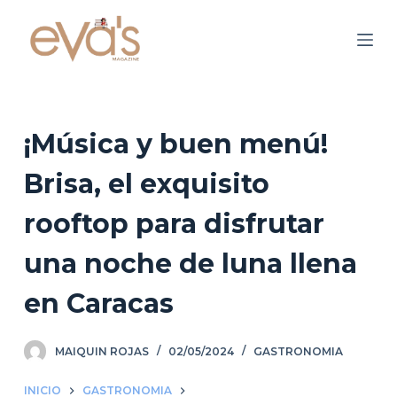
S
a
l
t
a
r
¡Música y buen menú!
a
Brisa, el exquisito
l
c
rooftop para disfrutar
o
n
una noche de luna llena
t
en Caracas
e
n
i
MAIQUIN ROJAS
02/05/2024
GASTRONOMIA
d
o
INICIO
GASTRONOMIA