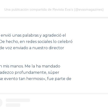
Una publicación compartida de Revista Eva’s (@evasmagazines)
envió unas palabras y agradeció el
e hecho, en redes sociales lo celebró
de voz enviado a nuestro director
en mis manos. Me la ha mandado
gradezco profundamente, súper
ese evento tan hermoso», fue parte de