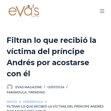
S
a
l
t
a
r
Filtran lo que recibió la
a
víctima del príncipe
l
c
Andrés por acostarse
o
n
con él
t
e
EVAS MAGAZINE
12/01/2024
n
FARÁNDULA
,
TRENDING
i
d
INICIO
FARÁNDULA
FILTRAN LO QUE RECIBIÓ LA VÍCTIMA DEL PRÍNCIPE ANDRÉS
o