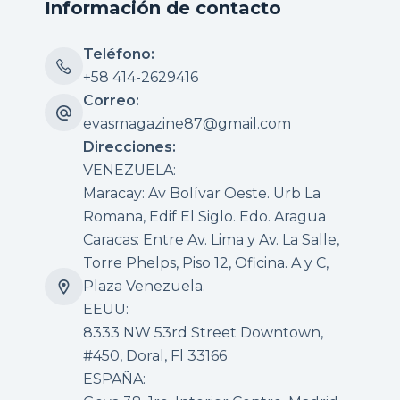
Información de contacto
Teléfono:
+58 414-2629416
Correo:
evasmagazine87@gmail.com
Direcciones:
VENEZUELA:
Maracay: Av Bolívar Oeste. Urb La
Romana, Edif El Siglo. Edo. Aragua
Caracas: Entre Av. Lima y Av. La Salle,
Torre Phelps, Piso 12, Oficina. A y C,
Plaza Venezuela.
EEUU:
8333 NW 53rd Street Downtown,
#450, Doral, Fl 33166
ESPAÑA: