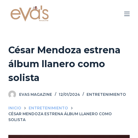
S
a
l
t
a
r
César Mendoza estrena
a
álbum llanero como
l
c
solista
o
n
EVAS MAGAZINE
12/01/2024
ENTRETENIMIENTO
t
e
INICIO
ENTRETENIMIENTO
n
CÉSAR MENDOZA ESTRENA ÁLBUM LLANERO COMO
i
SOLISTA
d
o