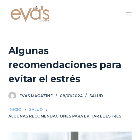
S
a
l
t
a
r
Algunas
a
recomendaciones para
l
c
evitar el estrés
o
n
EVAS MAGAZINE
08/01/2024
SALUD
t
e
INICIO
SALUD
n
ALGUNAS RECOMENDACIONES PARA EVITAR EL ESTRÉS
i
d
o