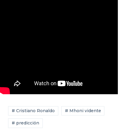
# Cristiano Ronaldo
# Mhoni vidente
# predicción