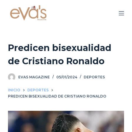
S
a
l
t
a
r
Predicen bisexualidad
a
de Cristiano Ronaldo
l
c
o
EVAS MAGAZINE
05/01/2024
DEPORTES
n
INICIO
DEPORTES
t
PREDICEN BISEXUALIDAD DE CRISTIANO RONALDO
e
n
i
d
o