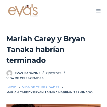
S
a
l
t
a
r
Mariah Carey y Bryan
a
Tanaka habrían
l
c
terminado
o
n
EVAS MAGAZINE
21/12/2023
t
VIDA DE CELEBRIDADES
e
n
INICIO
VIDA DE CELEBRIDADES
i
MARIAH CAREY Y BRYAN TANAKA HABRÍAN TERMINADO
d
o