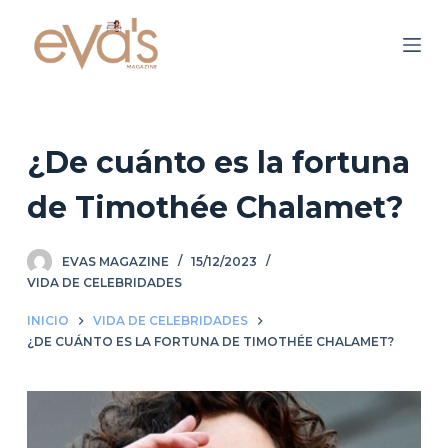
S
a
l
t
a
r
¿De cuánto es la fortuna
a
de Timothée Chalamet?
l
c
o
EVAS MAGAZINE
15/12/2023
n
VIDA DE CELEBRIDADES
t
INICIO
VIDA DE CELEBRIDADES
e
¿DE CUÁNTO ES LA FORTUNA DE TIMOTHÉE CHALAMET?
n
i
d
o