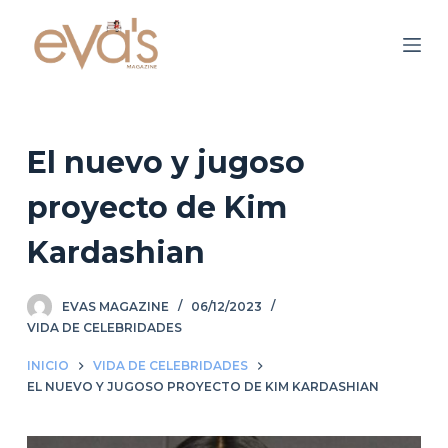
S
a
l
t
a
r
El nuevo y jugoso
a
proyecto de Kim
l
c
Kardashian
o
n
EVAS MAGAZINE
06/12/2023
t
VIDA DE CELEBRIDADES
e
n
INICIO
VIDA DE CELEBRIDADES
i
EL NUEVO Y JUGOSO PROYECTO DE KIM KARDASHIAN
d
o