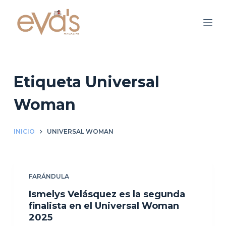
S
a
l
t
a
r
Etiqueta
Universal
a
Woman
l
c
o
INICIO
UNIVERSAL WOMAN
n
t
e
FARÁNDULA
n
Ismelys Velásquez es la segunda
i
finalista en el Universal Woman
d
2025
o