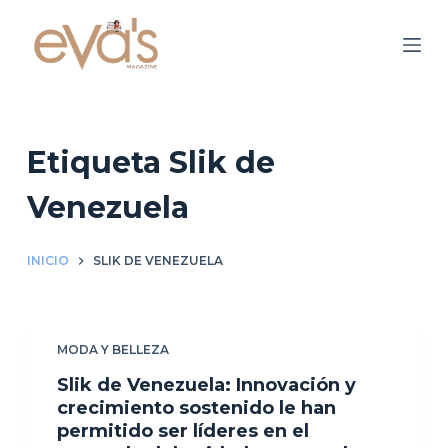
S
a
l
t
a
r
Etiqueta
Slik de
a
Venezuela
l
c
o
INICIO
SLIK DE VENEZUELA
n
t
e
MODA Y BELLEZA
n
Slik de Venezuela: Innovación y
i
crecimiento sostenido le han
d
permitido ser líderes en el
o