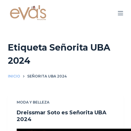
S
a
l
t
a
r
Etiqueta
Señorita UBA
a
2024
l
c
o
INICIO
SEÑORITA UBA 2024
n
t
e
MODA Y BELLEZA
n
Dreissmar Soto es Señorita UBA
i
2024
d
o