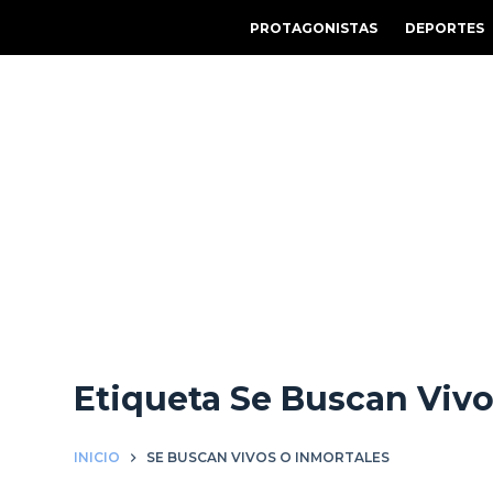
S
PROTAGONISTAS
DEPORTES
a
l
t
a
r
a
l
c
o
n
t
e
Etiqueta
Se Buscan Vivo
n
i
d
INICIO
SE BUSCAN VIVOS O INMORTALES
o