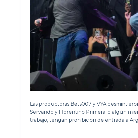
Las productoras Bets007 y VYA desmintiero
Servando y Florentino Primera, o algún mi
trabajo, tengan prohibición de entrada a Ar