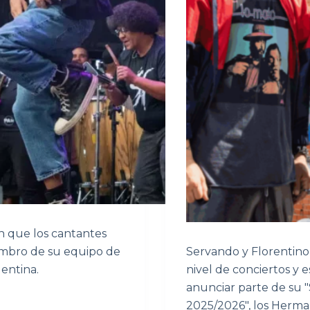
n que los cantantes
embro de su equipo de
Servando y Florentino 
gentina.
nivel de conciertos y 
anunciar parte de su 
2025/2026", los Herma