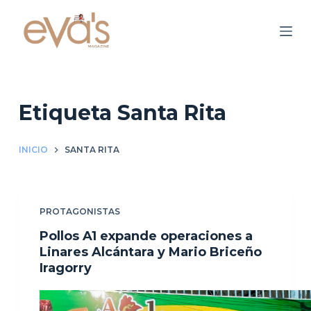
S
a
l
t
a
r
Etiqueta
Santa Rita
a
l
INICIO
SANTA RITA
c
o
n
PROTAGONISTAS
t
e
Pollos A1 expande operaciones a
n
Linares Alcántara y Mario Briceño
Iragorry
i
d
o