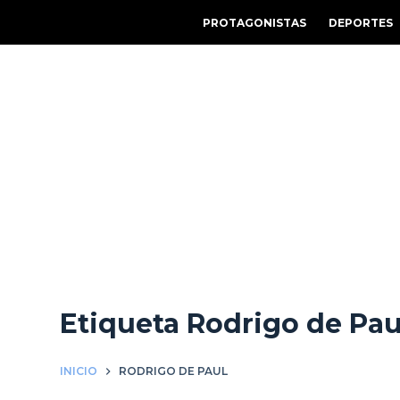
S
PROTAGONISTAS
DEPORTES
a
l
t
a
r
a
l
c
o
n
t
e
Etiqueta
Rodrigo de Pau
n
i
d
INICIO
RODRIGO DE PAUL
o