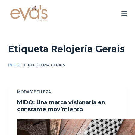
S
a
l
t
a
r
Etiqueta
Relojeria Gerais
a
l
INICIO
RELOJERIA GERAIS
c
o
n
MODA Y BELLEZA
t
e
MIDO: Una marca visionaria en
n
constante movimiento
i
d
o