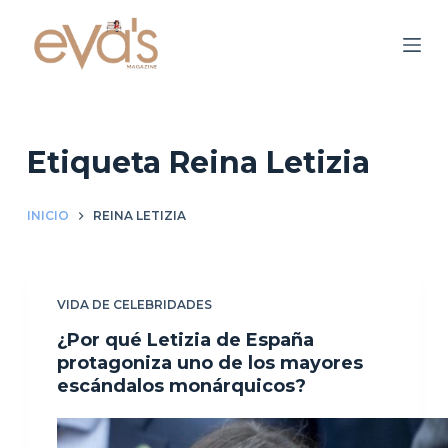
S
a
l
t
a
r
Etiqueta
Reina Letizia
a
l
INICIO
REINA LETIZIA
c
o
n
VIDA DE CELEBRIDADES
t
e
¿Por qué Letizia de España
n
protagoniza uno de los mayores
escándalos monárquicos?
i
d
o