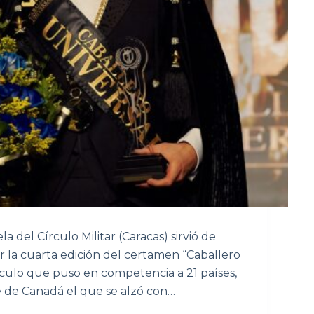
 del Círculo Militar (Caracas) sirvió de
r la cuarta edición del certamen “Caballero
áculo que puso en competencia a 21 países,
e de Canadá el que se alzó con…