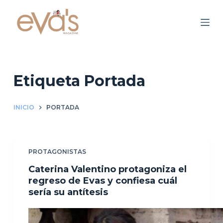
S
a
l
t
a
r
Etiqueta
Portada
a
l
INICIO
PORTADA
c
o
n
PROTAGONISTAS
t
e
Caterina Valentino protagoniza el
n
regreso de Evas y confiesa cuál
sería su antítesis
i
d
o