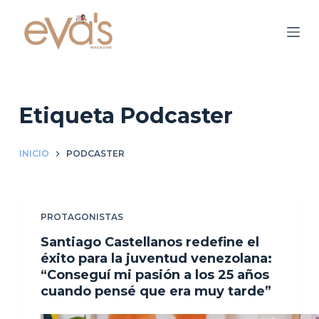
S
a
l
t
a
r
Etiqueta
Podcaster
a
l
INICIO
PODCASTER
c
o
n
PROTAGONISTAS
t
e
Santiago Castellanos redefine el
n
éxito para la juventud venezolana:
“Conseguí mi pasión a los 25 años
i
cuando pensé que era muy tarde”
d
o