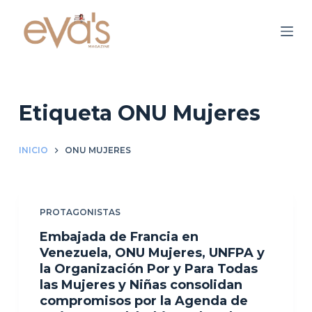
S
a
l
t
a
r
Etiqueta
ONU Mujeres
a
l
INICIO
ONU MUJERES
c
o
n
PROTAGONISTAS
t
e
Embajada de Francia en
n
Venezuela, ONU Mujeres, UNFPA y
la Organización Por y Para Todas
i
las Mujeres y Niñas consolidan
d
compromisos por la Agenda de
o