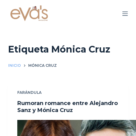
S
a
l
t
a
r
Etiqueta
Mónica Cruz
a
l
INICIO
MÓNICA CRUZ
c
o
n
FARÁNDULA
t
e
Rumoran romance entre Alejandro
n
Sanz y Mónica Cruz
i
d
o