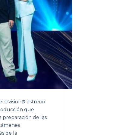
Venevision® estrenó
producción que
a preparación de las
rtámenes
és de la