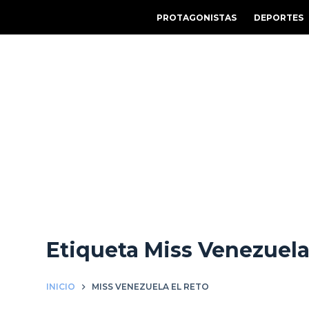
S
PROTAGONISTAS
DEPORTES
a
l
t
a
r
a
l
c
o
n
t
e
Etiqueta
Miss Venezuela
n
i
d
INICIO
MISS VENEZUELA EL RETO
o