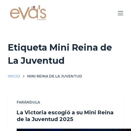
S
a
l
t
a
r
Etiqueta
Mini Reina de
a
La Juventud
l
c
o
INICIO
MINI REINA DE LA JUVENTUD
n
t
e
FARÁNDULA
n
La Victoria escogió a su Mini Reina
i
de la Juventud 2025
d
o