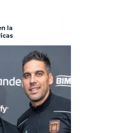
n la
icas