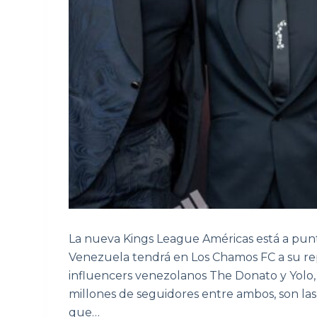
La nueva Kings League Américas está a punto
Venezuela tendrá en Los Chamos FC a su re
influencers venezolanos The Donato y Yolo,
millones de seguidores entre ambos, son la
que…