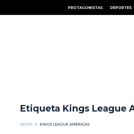
S
PROTAGONISTAS
DEPORTES
a
l
t
a
r
a
l
c
o
n
t
e
Etiqueta
Kings League 
n
i
d
INICIO
KINGS LEAGUE AMÉRICAS
o