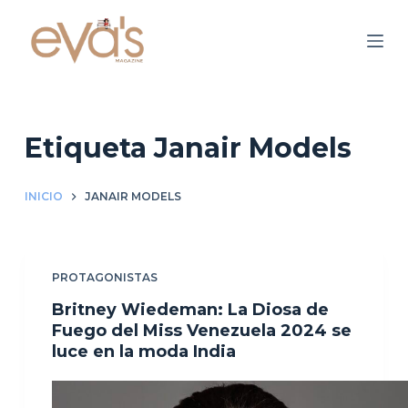
S
a
l
t
a
r
Etiqueta
Janair Models
a
l
INICIO
JANAIR MODELS
c
o
n
PROTAGONISTAS
t
e
Britney Wiedeman: La Diosa de
n
Fuego del Miss Venezuela 2024 se
luce en la moda India
i
d
o