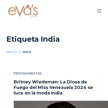
S
a
l
t
a
r
Etiqueta
India
a
l
INICIO
INDIA
c
o
n
PROTAGONISTAS
t
e
Britney Wiedeman: La Diosa de
n
Fuego del Miss Venezuela 2024 se
luce en la moda India
i
d
o