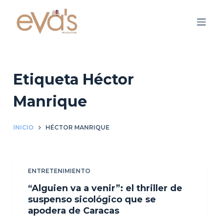
S
a
l
t
a
r
Etiqueta
Héctor
a
Manrique
l
c
o
INICIO
HÉCTOR MANRIQUE
n
t
e
ENTRETENIMIENTO
n
“Alguien va a venir”: el thriller de
i
suspenso sicológico que se
d
apodera de Caracas
o