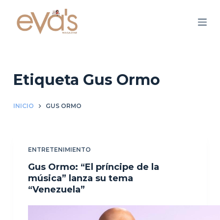
S
a
l
t
a
r
Etiqueta
Gus Ormo
a
l
INICIO
GUS ORMO
c
o
n
ENTRETENIMIENTO
t
e
Gus Ormo: “El príncipe de la
n
música” lanza su tema
“Venezuela”
i
d
o