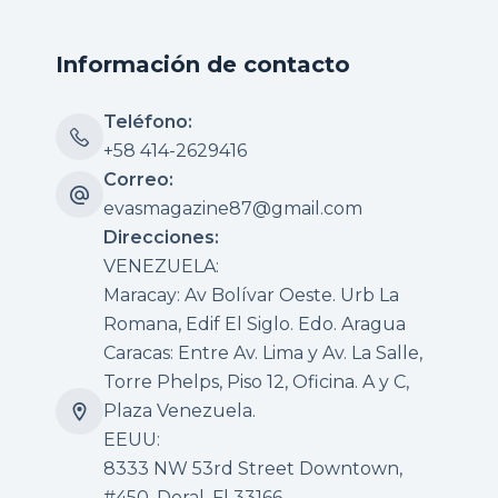
Información de contacto
Teléfono:
+58 414-2629416
Correo:
evasmagazine87@gmail.com
Direcciones:
VENEZUELA:
Maracay: Av Bolívar Oeste. Urb La
Romana, Edif El Siglo. Edo. Aragua
Caracas: Entre Av. Lima y Av. La Salle,
Torre Phelps, Piso 12, Oficina. A y C,
Plaza Venezuela.
EEUU:
8333 NW 53rd Street Downtown,
#450, Doral, Fl 33166