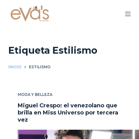
S
a
l
t
a
r
Etiqueta
Estilismo
a
l
INICIO
ESTILISMO
c
o
n
MODA Y BELLEZA
t
e
Miguel Crespo: el venezolano que
n
brilla en Miss Universo por tercera
vez
i
d
o