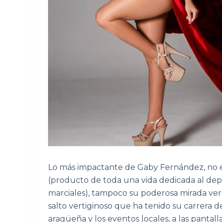
Lo más impactante de Gaby Fernández, no es
(producto de toda una vida dedicada al depo
marciales), tampoco su poderosa mirada verde
salto vertiginoso que ha tenido su carrera de
aragüeña y los eventos locales, a las pantall