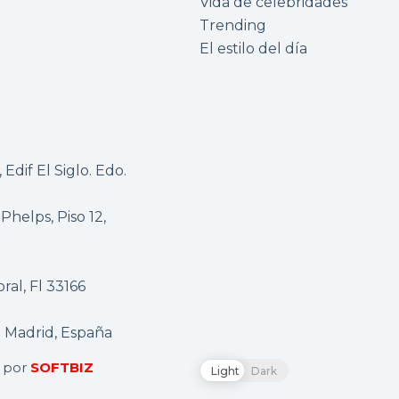
Vida de celebridades
Trending
El estilo del día
Edif El Siglo. Edo.
 Phelps, Piso 12,
al, Fl 33166
1 Madrid, España
o por
SOFTBIZ
Light
Dark