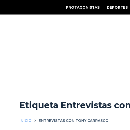
S
PROTAGONISTAS
DEPORTES
a
l
t
a
r
a
l
c
o
n
t
e
Etiqueta
Entrevistas co
n
i
d
INICIO
ENTREVISTAS CON TONY CARRASCO
o