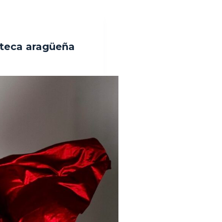
ateca aragüeña