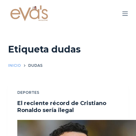
S
a
l
t
a
r
Etiqueta
dudas
a
l
INICIO
DUDAS
c
o
n
DEPORTES
t
e
El reciente récord de Cristiano
n
Ronaldo sería ilegal
i
d
o