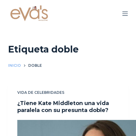
S
a
l
t
a
r
Etiqueta
doble
a
l
INICIO
DOBLE
c
o
n
VIDA DE CELEBRIDADES
t
e
¿Tiene Kate Middleton una vida
n
paralela con su presunta doble?
i
d
o