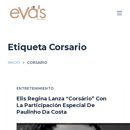
S
a
l
t
a
r
Etiqueta
Corsario
a
l
INICIO
CORSARIO
c
o
n
ENTRETENIMIENTO
t
e
Elis Regina Lanza “Corsário” Con
n
La Participación Especial De
Paulinho Da Costa
i
d
o