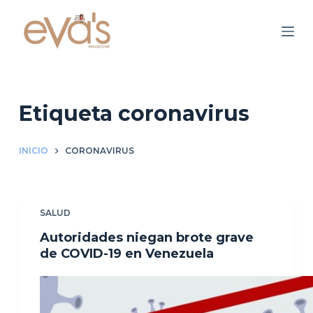
S
a
l
t
a
r
Etiqueta
coronavirus
a
l
INICIO
CORONAVIRUS
c
o
n
SALUD
t
e
Autoridades niegan brote grave
n
de COVID-19 en Venezuela
i
d
o