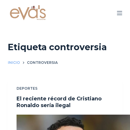
S
a
l
t
a
r
Etiqueta
controversia
a
l
INICIO
CONTROVERSIA
c
o
n
DEPORTES
t
e
El reciente récord de Cristiano
n
Ronaldo sería ilegal
i
d
o