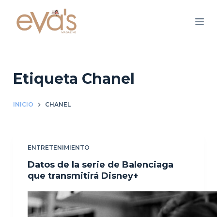
S
a
l
t
a
r
Etiqueta
Chanel
a
l
INICIO
CHANEL
c
o
n
ENTRETENIMIENTO
t
e
Datos de la serie de Balenciaga
n
que transmitirá Disney+
i
d
o